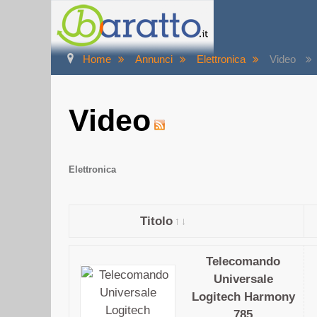
Home
Annunci
Elettronica
Video
Video
Elettronica
Titolo
Telecomando
Universale
Logitech Harmony
785