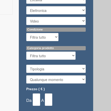
Condizione
Categoria prodotto
Prezzo ( € )
Da
A