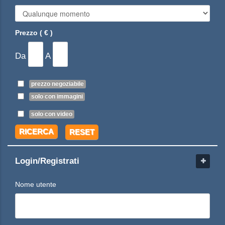
Prezzo ( € )
Da
A
prezzo negoziabile
solo con immagini
solo con video
RICERCA
RESET
Login/Registrati
Nome utente