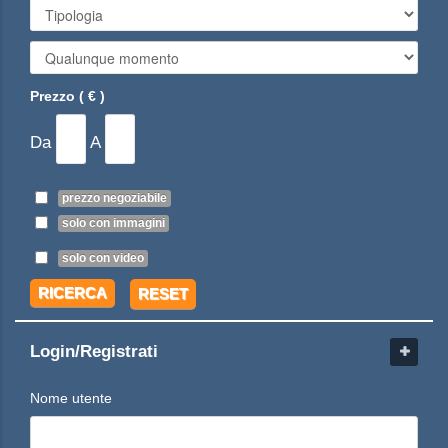
Prezzo ( € )
Da
A
prezzo negoziabile
solo con immagini
solo con video
RICERCA
RESET
Login/Registrati
Nome utente