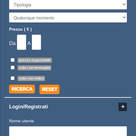
Prezzo ( € )
Da
A
prezzo negoziabile
solo con immagini
solo con video
RICERCA
RESET
Login/Registrati
Nome utente