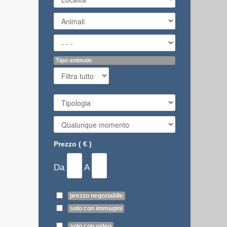
Tipo animale
Prezzo ( € )
Da
A
prezzo negoziabile
solo con immagini
solo con video