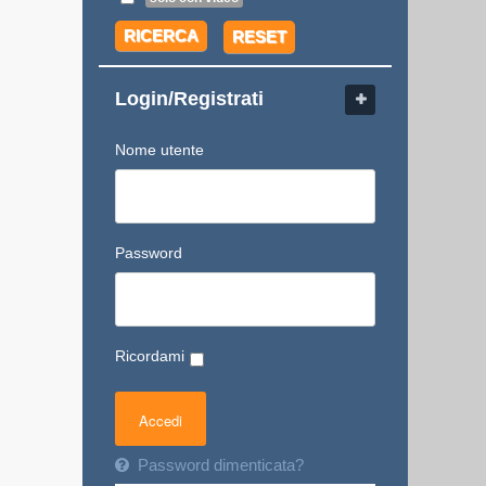
RICERCA
RESET
Login/Registrati
Nome utente
Password
Ricordami
Password dimenticata?