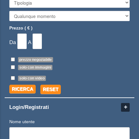
Prezzo ( € )
Da
A
prezzo negoziabile
solo con immagini
solo con video
RICERCA
RESET
Login/Registrati
Nome utente