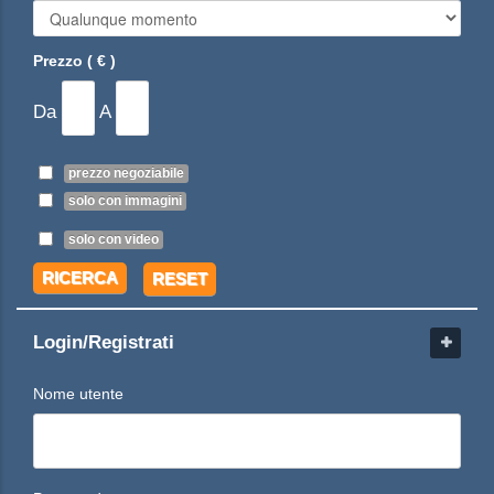
Prezzo ( € )
Da
A
prezzo negoziabile
solo con immagini
solo con video
RICERCA
RESET
Login/Registrati
Nome utente