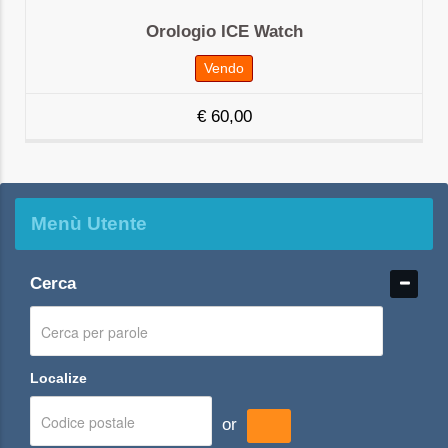
Orologio ICE Watch
Vendo
€
60,00
Menù Utente
Cerca
Localize
or