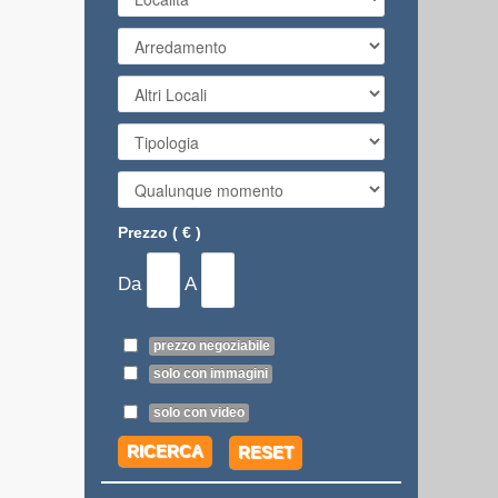
Prezzo ( € )
Da
A
prezzo negoziabile
solo con immagini
solo con video
RICERCA
RESET