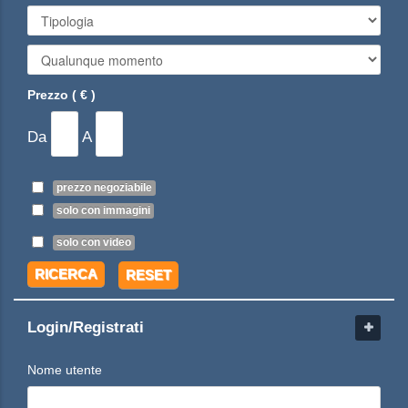
Prezzo ( € )
Da
A
prezzo negoziabile
solo con immagini
solo con video
RICERCA
RESET
Login/Registrati
Nome utente