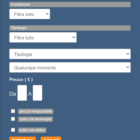
Condizione
Tipologia
Prezzo ( € )
Da
A
prezzo negoziabile
solo con immagini
solo con video