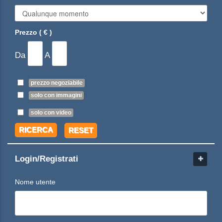
Prezzo ( € )
Da
A
prezzo negoziabile
solo con immagini
solo con video
RICERCA
RESET
Login/Registrati
Nome utente