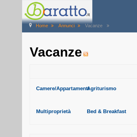
Home
Annunci
Vacanze
Vacanze
Camere/Appartamenti
Agriturismo
Multiproprietà
Bed & Breakfast