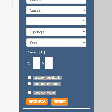
Prezzo ( € )
Da
A
prezzo negoziabile
solo con immagini
solo con video
RICERCA
RESET