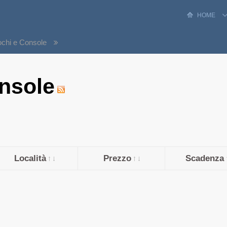
HOME
ochi e Console
nsole
Località
Prezzo
Scadenza