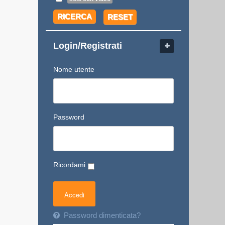
RICERCA
RESET
Login/Registrati
Nome utente
Password
Ricordami
Password dimenticata?