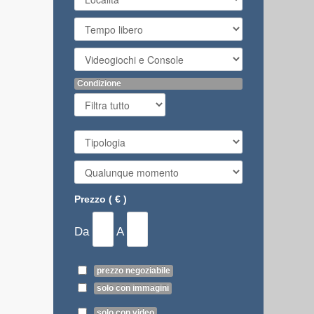
Condizione
Prezzo ( € )
Da
A
prezzo negoziabile
solo con immagini
solo con video