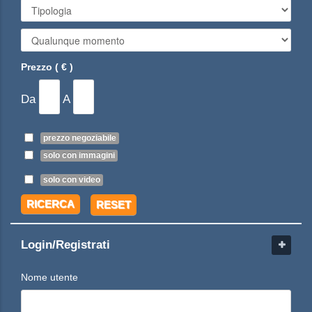
Prezzo ( € )
Da
A
prezzo negoziabile
solo con immagini
solo con video
RICERCA
RESET
Login/Registrati
Nome utente