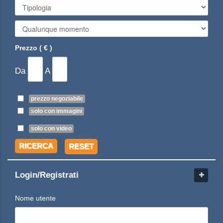
Prezzo ( € )
Da
A
prezzo negoziabile
solo con immagini
solo con video
RICERCA
RESET
Login/Registrati
Nome utente