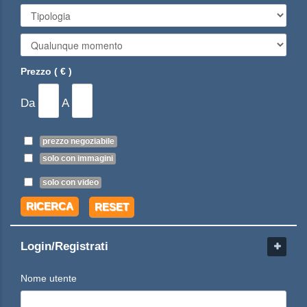
Prezzo ( € )
Da
A
prezzo negoziabile
solo con immagini
solo con video
RICERCA
RESET
Login/Registrati
Nome utente