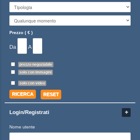
Prezzo ( € )
Da
A
prezzo negoziabile
solo con immagini
solo con video
RICERCA
RESET
Login/Registrati
Nome utente