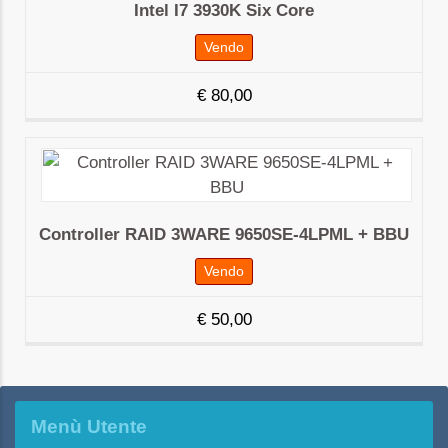
Intel I7 3930K Six Core
Vendo
€
80,00
Controller RAID 3WARE 9650SE-4LPML + BBU
Vendo
€
50,00
Menù Utente